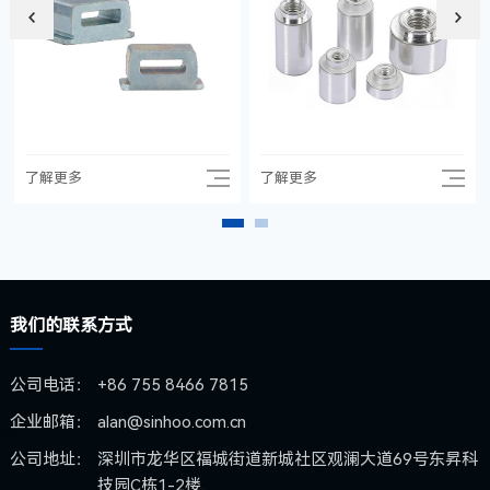
接螺母。为需要更高等级电气和
机械连接点的印刷电路板应用引
入了理想的硬件解决方案。 产品
特点是:体积小、重量轻，可以在
狭小的空间内进行紧固，提高了
产品的紧凑性和美观度。通过
SMT贴片-过炉固化-回流焊的标
准PCB置件工艺进行安装,可以直
了解更多
了解更多
接把零件焊接在PCB板上,比起散
装的螺母相比极大地提高了生产
效率和节约了生产成本。可以配
合兼容工厂内现有的SMT工艺，
因此这种SMT高速贴装的螺母
(螺柱)的安装效率比传统的紧固
我们的联系方式
件将大幅飞跃提升几个量级。同
时也可以大幅减少人工操作，节
公司电话：
+86 755 8466 7815
省人工成本。减少报废率，避免
人工操作可能造成的不良风险。
企业邮箱：
alan@sinhoo.com.cn
公司地址：
深圳市龙华区福城街道新城社区观澜大道69号东昇科
技园C栋1-2楼.