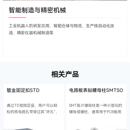
智能制造与精密机械
工业机器人的研发应用、智能仓储与物流、生产线自动化改
造、精密仪器机械制造等.
相关产品
钣金固定扣STD
电路板表贴螺母柱SMTSO
通过TD型固定座，用户可以轻
SMT贴片螺母柱是一种小型化的
松的将电缆扎带穿过其“环孔”，
螺母或螺柱，通常用于PCB板周
实现电缆的快速安装。
边紧固件和固定连接件，也叫
SMD表面贴装紧固件或者PCB焊