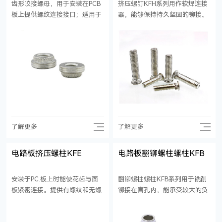
齿形咬接螺母，用于安装在PCB
挤压螺钉KFH系列用作软焊连接
板上提供螺纹连接接口；适用于
器，能够保持持久坚固的铆接。
铆接板用紧固。
螺纹规格：英制#4到#10；公
制：M3-M5
了解更多
了解更多
电路板挤压螺柱KFE
电路板翻铆螺柱螺柱KFB
安装于P.C.板上时能使花齿与面
翻铆螺柱螺柱KFB系列用于铣削
板紧密连接。提供有螺纹和无螺
铆接在盲孔内，能承受较大的负
纹式，用于装配间隔或叠式P.C.
重。隐藏头部使得即使面板从反
板。
面紧固也能使铆接处保持光滑。