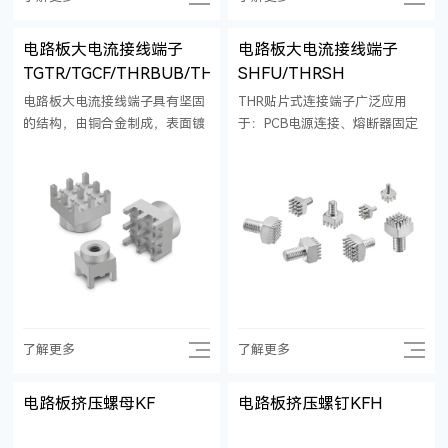
电路板大电流接线端子
电路板大电流接线端子
TGTR/TGCF/THRBUB/THRBUT
SHFU/THRSH
电路板大电流接线端子具有坚固
THR贴片式连接端子广泛应用
的结构，由铜合金制成，表面镀
于：PCB电源连接、熔断器固定
锡。关键功能是使用压配合安装
座、电源开关互联件；与贴片螺
可产生对印刷电路板的高保持
母对比优势：便捷性——贴片式
力，比焊接或螺钉连接更为安
全自动安装、节约生产时间；集
全，且防振动抗冲击。 使用压配
成度高——占用空间小，安装密
合安装，无需焊接，可使印刷电
度高，节约空间；机械强度高
路板承受热负载，提升可靠性，
——铜合金整体加工成型，通孔
且经济高效。
回流焊工艺，焊接面积和纵深
大，总体强度高。 劣势：生产工
艺更复杂、较贴片螺母成本高。
了解更多
了解更多
电路板挤压螺母KF
电路板挤压螺钉KFH