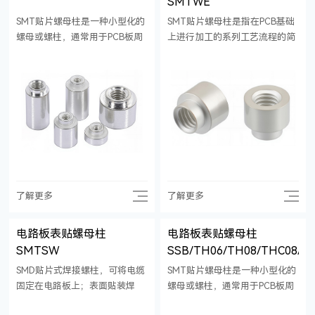
SMTWE
SMT贴片螺母柱是一种小型化的
SMT贴片螺母柱是指在PCB基础
螺母或螺柱，通常用于PCB板周
上进行加工的系列工艺流程的简
边紧固件和固定连接件，也叫
称，自动贴片螺母相对于普通螺
SMD表面贴装紧固件或者PCB焊
母，更适合焊接，故也称为焊接
接螺母。为需要更高等级电气和
螺母；是电子组装行业里比较流
机械连接点的印刷电路板应用引
行的一种技术和工艺。 选择
入了理想的硬件解决方案。 产品
SMT贴片螺母柱时，应根据具体
特点是:体积小、重量轻，可以在
应用场景选择合适的尺寸规格、
狭小的空间内进行紧固，提高了
材质，表面处理、包装方式，以
产品的紧凑性和美观度。通过
确保产品的稳定性和可靠性。
SMT贴片-过炉固化-回流焊的标
准PCB置件工艺进行安装,可以直
了解更多
了解更多
接把零件焊接在PCB板上,比起散
装的螺母相比极大地提高了生产
电路板表贴螺母柱
电路板表贴螺母柱
效率和节约了生产成本。可以配
SMTSW
SSB/TH06/TH08/THC08/T
合兼容工厂内现有的SMT工艺，
因此这种SMT高速贴装的螺母
SMD贴片式焊接螺柱，可将电缆
SMT贴片螺母柱是一种小型化的
(螺柱)的安装效率比传统的紧固
固定在电路板上；表面贴装焊
螺母或螺柱，通常用于PCB板周
件将大幅飞跃提升几个量级。同
接，适用于全自动组装。
边紧固件和固定连接件，也叫