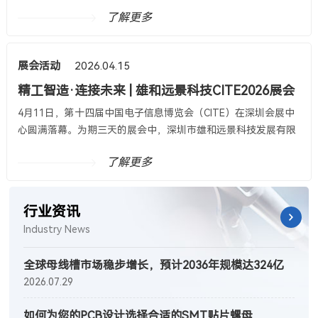
业，深圳市雄和远景科技发展有限公司携全系列核心产品与定制
了解更多
化解决方案亮相展会，面向汽车、航空航天、智能机器人、高端
电子等领域的全球专业观众，集中展示了企业在精密冲压、非标
定制、规模化量产方面的深厚技术实力，成为本届展会电子五金
展会活动
2026.04.15
配套板块备受关注的焦点之一。
精工智造·连接未来 | 雄和远景科技CITE2026展会
圆满落幕
4月11日，第十四届中国电子信息博览会（CITE）在深圳会展中
心圆满落幕。为期三天的展会中，深圳市雄和远景科技发展有限
公司（Sinhoo） 以“精密连接·赋能智造”为主题，集中展示了在
了解更多
精密五金制品与定制化紧固件领域的最新技术成果。凭借高精
度、高可靠性与快速响应的交付能力，雄和远景科技展台吸引了
大量头部PCBA、服务器、新能源及智能终端企业代表驻足洽
行业资讯
谈，圆满实现技术展示与生态对接的双重目标。
Industry News
全球母线槽市场稳步增长，预计2036年规模达324亿
2026.07.29
美元——精密制造企业迎结构性机遇
如何为您的PCB设计选择合适的SMT贴片螺母