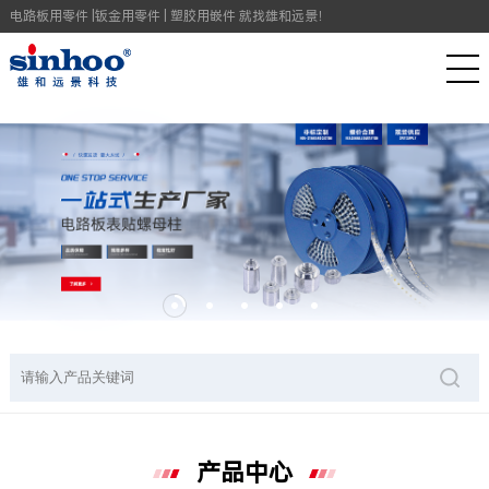
电路板用零件 |钣金用零件 | 塑胶用嵌件 就找雄和远景！
产品中心